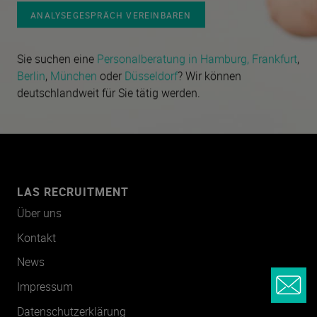
ANALYSEGESPRÄCH VEREINBAREN
Sie suchen eine
Personalberatung in Hamburg,
Frankfurt
,
Berlin
,
München
oder
Düsseldorf
? Wir können
deutschlandweit für Sie tätig werden.
LAS RECRUITMENT
Über uns
Kontakt
News
Impressum
Datenschutzerklärung