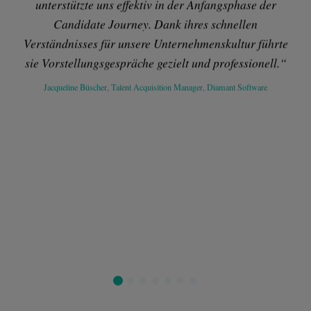
unterstützte uns effektiv in der Anfangsphase der
di
Candidate Journey. Dank ihres schnellen
Pe
Verständnisses für unsere Unternehmenskultur führte
W
sie Vorstellungsgespräche gezielt und professionell.“
Op
Jacqueline Büscher, Talent Acquisition Manager, Diamant Software
Di
h
Kai 