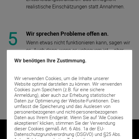
realistische Einschätzungen statt Annahmen.
5
Wir sprechen Probleme offen an.
Wenn etwas nicht funktionieren kann, sagen wir
es. Auch dann, wenn es unbequem ist – aber
genau das spart Zeit, Kosten und
Wir benötigen Ihre Zustimmung.
Fehlentscheidungen.
6
Lösung & Umsetzung aus einer Hand.
Wir verwenden Cookies, um die Inhalte unserer
Website optimal darstellen zu können. Wir verwenden
Wir analysieren nicht nur – wir setzen auch um.
Cookies zum Speichern (z.B. für eine sichere
Von der Direktansprache bis zur Besetzung
Anmeldung), aber auch zur Erhebung statistischer
begleiten wir den gesamten Prozess.
Daten zur Optimierung der Website-Funktionen. Dies
umfasst die Speicherung und das Auslesen von
personenbezogenen und nicht-personenbezogenen
Daten aus Ihrem Endgerät. Wenn Sie auf "Alle Cookies
akzeptieren" klicken, stimmen Sie der Verwendung
dieser Cookies gemäß Art. 6 Abs. 1a der EU-
Warum Unternehmen uns buchen
Datenschutzgrundverordnung (DSGVO) und §25 Abs.