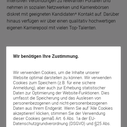
intensiven Verbindungen zu relevanten Portalen und
nehmen in sozialen Netzwerken und Karrierebörsen
diskret mit geeigneten Kandidaten* Kontakt auf. Darüber
hinaus verfügen wir über einen qualitativ hochwertigen
eigenen Karrierepool mit vielen Top-Talenten.
Maßgeschneiderte Unterstützung bei
Wir benötigen Ihre Zustimmung.
Personalengpässen:
Interim-Leistungen Ihrer
Wir verwenden Cookies, um die Inhalte unserer
Website optimal darstellen zu können. Wir verwenden
Personalberatung für die Luftfahrt
Cookies zum Speichern (z.B. für eine sichere
Anmeldung), aber auch zur Erhebung statistischer
Daten zur Optimierung der Website-Funktionen. Dies
Wir beherrschen das ganze Spektrum des
umfasst die Speicherung und das Auslesen von
Personalwesens und verfügen über exzellentes
personenbezogenen und nicht-personenbezogenen
Daten aus Ihrem Endgerät. Wenn Sie auf "Alle Cookies
Branchenwissen. Bei temporären Personalengpässen
akzeptieren" klicken, stimmen Sie der Verwendung
sind die Interim-Leistungen von LAS Recruitment, Ihrer
dieser Cookies gemäß Art. 6 Abs. 1a der EU-
Personalberatung für die Luftfahrt, eine sichere Lösung.
Datenschutzgrundverordnung (DSGVO) und §25 Abs.