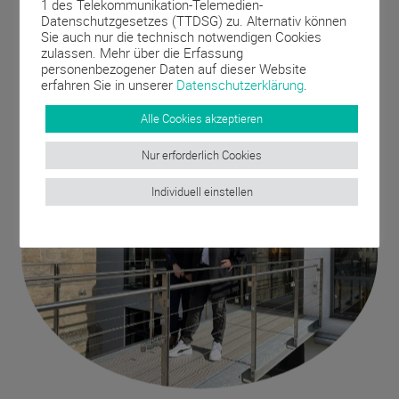
1 des Telekommunikation-Telemedien-
Je nach Bedarf springen wir als Interim Recruiter*,
Datenschutzgesetzes (TTDSG) zu. Alternativ können
Interim Manager* oder in Interim Management ein. Mit
Sie auch nur die technisch notwendigen Cookies
unseren individuell skalierbaren Leistungen bleibt Ihr
zulassen. Mehr über die Erfassung
personenbezogener Daten auf dieser Website
Unternehmen auch in personell angespannten
erfahren Sie in unserer
Datenschutzerklärung
.
Situationen flexibel und leistungsstark.
Alle Cookies akzeptieren
Nur erforderlich Cookies
Individuell einstellen