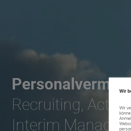
Personalvermittl
Wir b
Recruiting, Activ
Wir v
könne
Interim Manage
Anmel
Websi
perso