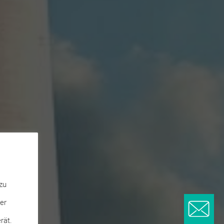
zu
er
rät.