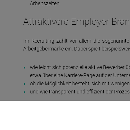
Arbeitszeiten.
Attraktivere Employer Bra
Im Recruiting zahlt vor allem die sogenannt
Arbeitgebermarke ein: Dabei spielt beispielswei
wie leicht sich potenzielle aktive Bewerber
etwa über eine Karriere-Page auf der Unter
ob die Möglichkeit besteht, sich mit wenigen
und wie transparent und effizient der Prozes
Müssen Bewerber beispielsweise monatelang a
etwas vom Unternehmen, spricht das oft nic
Arbeitgebermarke.