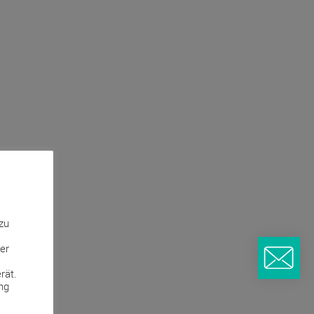
zu
er
rät.
ng