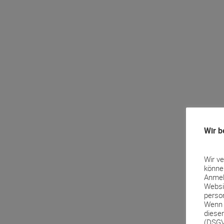
Wir b
Wir v
könne
Anmel
Websi
perso
Wenn 
diese
(DSGV