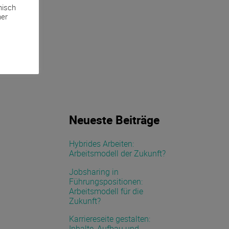
nisch
ner
Neueste Beiträge
Hybrides Arbeiten:
Arbeitsmodell der Zukunft?
Jobsharing in
Führungspositionen:
Arbeitsmodell für die
Zukunft?
Karriereseite gestalten:
Inhalte, Aufbau und