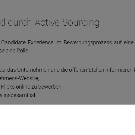
nd durch Active Sourcing
e Candidate Experience im Bewerbungsprozess auf eine 
se eine Rolle
 über das Unternehmen und die offenen Stellen informieren
nehmens-Website,
 Klicks online zu bewerben,
s insgesamt ist.
uf Rückmeldung warten oder hören vielleicht sogar ni
ht für eine positive Candidate Experience – oder ein