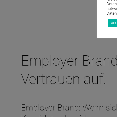
Daten
notwe
Daten
Alle
Employer Brand
Vertrauen auf.
Employer Brand: Wenn sic