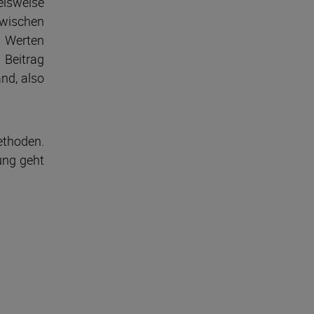
ielsweise
wischen
n Werten
 Beitrag
nd, also
ethoden.
dung geht