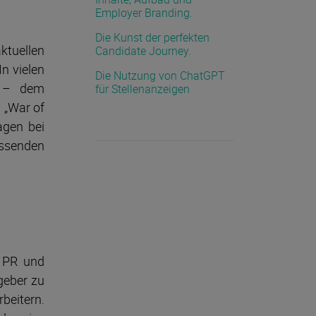
Employer Branding.
Die Kunst der perfekten
ktuellen
Candidate Journey.
In vielen
Die Nutzung von ChatGPT
n – dem
für Stellenanzeigen
 „War of
agen bei
assenden
d PR und
geber zu
beitern.